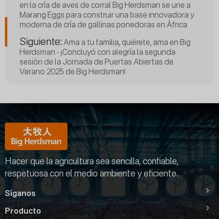
en la cría de aves de corral Big Herdsman se une a
Marang Eggs para construir una base innovadora y
moderna de cría de gallinas ponedoras en África
Siguiente:
Ama a tu familia, quiérete, ama en Big
Herdsman - ¡Concluyó con alegría la segunda
sesión de la Jornada de Puertas Abiertas de
Verano 2025 de Big Herdsman!
Hacer que la agricultura sea sencilla, confiable,
respetuosa con el medio ambiente y eficiente.
Síganos
Producto